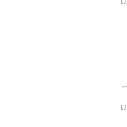
ED
Po
ED