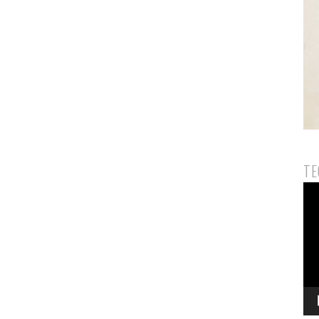
TE
Pem
Vid