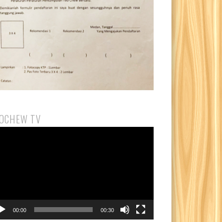
OCHEW TV
utar
eo
00:00
00:30