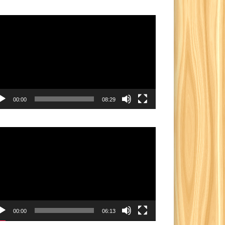
utar
eo
00:00
08:29
utar
eo
00:00
06:13