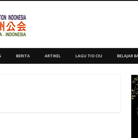
Yayasan Tio Ciu Sumatera Uta
G
BERITA
ARTIKEL
LAGU TIO CIU
BELAJAR B