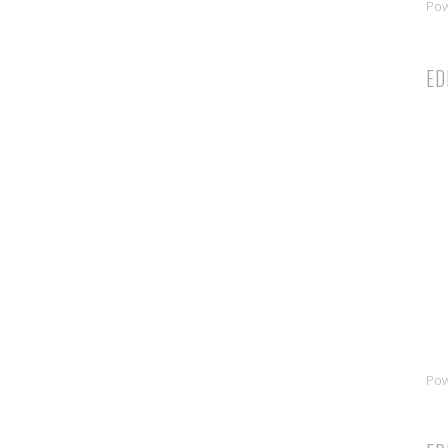
Po
ED
Po