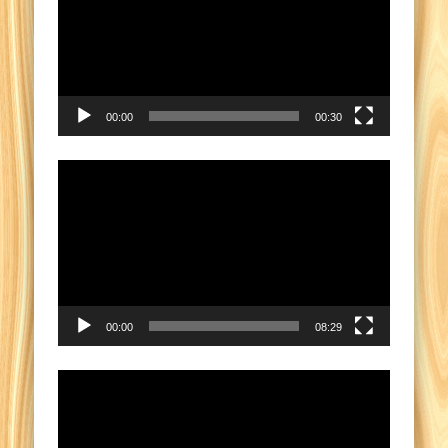
00:00
00:30
Pemutar
Video
00:00
08:29
Pemutar
Video