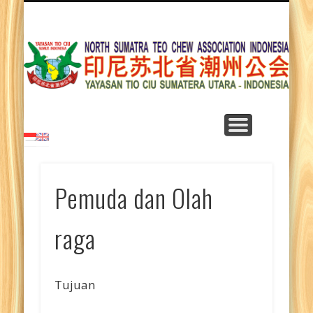
BELAJAR BAHASA TIO CIU
TENTANG KAMI
HUBUNGI KAMI
LAGU TIO CIU
BERANDA
ARTIKEL
BIDANG
BERITA
Y
T
Su
Pemuda dan Olah
raga
Tujuan