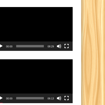
utar
eo
00:00
08:29
utar
eo
00:00
06:13