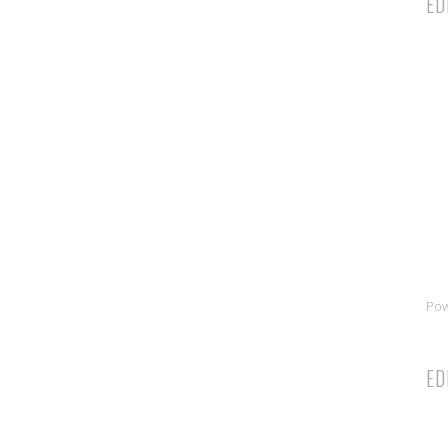
ED
Po
ED