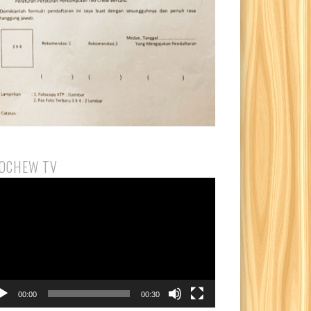
OCHEW TV
utar
eo
00:00
00:30