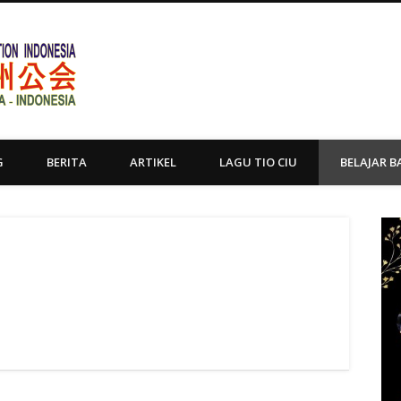
Yayasan Tio Ciu Sumatera Uta
G
BERITA
ARTIKEL
LAGU TIO CIU
BELAJAR B