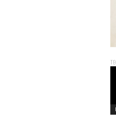
TE
Pem
Vid