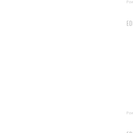
Po
ED
Po