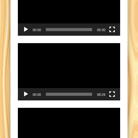
00:00
00:30
Pemutar
Video
00:00
08:29
Pemutar
Video