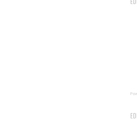
ED
Po
ED