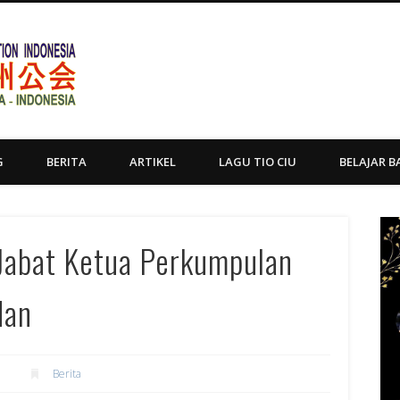
Yayasan Tio Ciu Sumatera Uta
G
BERITA
ARTIKEL
LAGU TIO CIU
BELAJAR B
Jabat Ketua Perkumpulan
dan
1
Berita