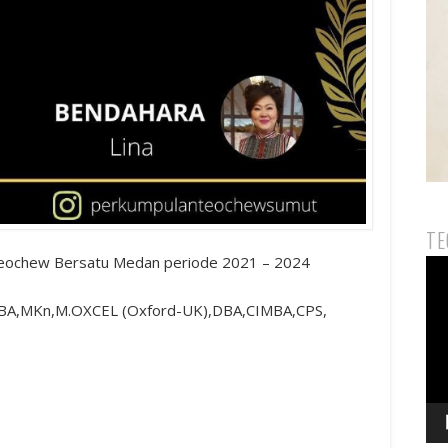
TE
eochew Bersatu Medan periode 2021 – 2024
Pem
Vid
MBA,MKn,M.OXCEL (Oxford-UK),DBA,CIMBA,CPS,