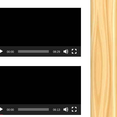
utar
eo
00:00
08:29
utar
eo
00:00
06:13