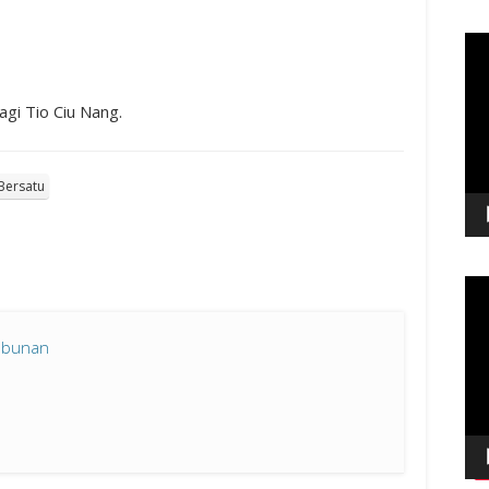
Pem
Vid
i Tio Ciu Nang.
Bersatu
Pem
Vid
mbunan