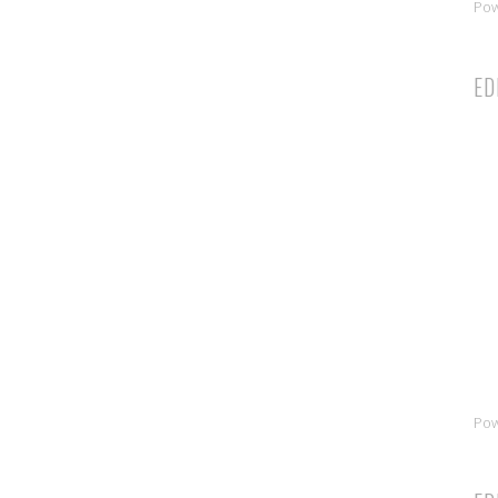
Po
ED
Po