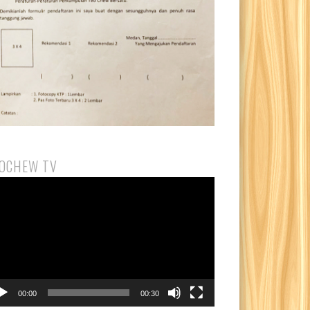
OCHEW TV
utar
eo
00:00
00:30