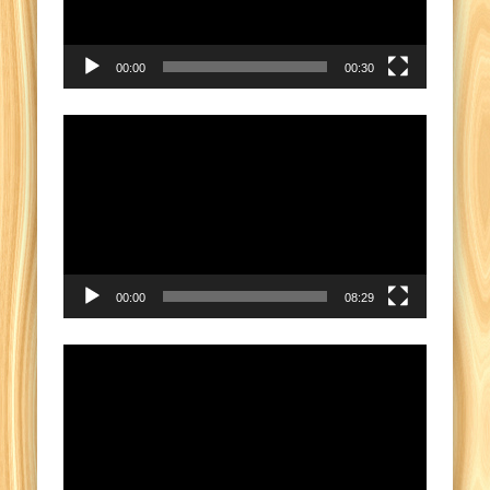
00:00
00:30
Pemutar
Video
00:00
08:29
Pemutar
Video