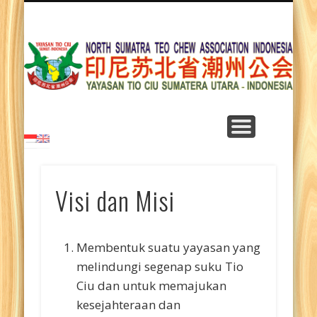
BELAJAR BAHASA TIO CIU
TENTANG KAMI
HUBUNGI KAMI
LAGU TIO CIU
BERANDA
ARTIKEL
BIDANG
BERITA
Y
T
Su
Visi dan Misi
Membentuk suatu yayasan yang
melindungi segenap suku Tio
Ciu dan untuk memajukan
kesejahteraan dan