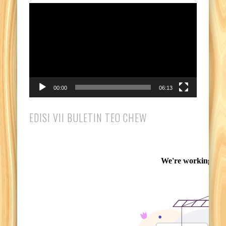
Pemutar
Video
00:00
06:13
EDISI VII BULETIN TEO CHEW