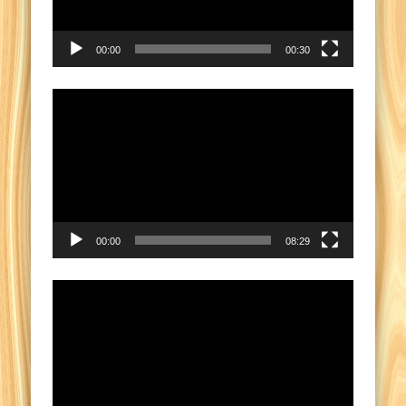
00:00
00:30
Video
Player
00:00
08:29
Video
Player