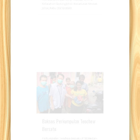
MEDAN – Perkumpulan Teochew Bersatu hadir
membantu korban banjir kepada 13 KK di
Kelurahan Gedung Johor, Kecamatan Medan
Johor, Rabu (30/12/2020).
Baksos Perkumpulan Teochew
Bersatu