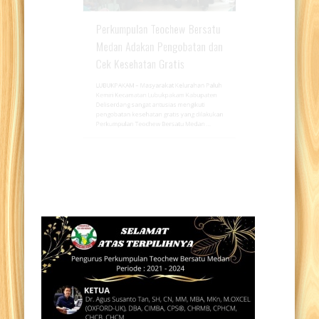
Perkumpulan Teochew Bersatu
Medan Adakan Pengobatan dan
Cek Kesehatan Gratis
LUBUKPAKAM – Masyarakat Kelurahan Paluh
Kemiri Kecamatan Lubukpakam Kabupaten
Deliserdang sangat antusias mengikuti
pengobatan kesehatan gratis yang dilakukan
Perkumpulan Teochew Bersatu Medan …