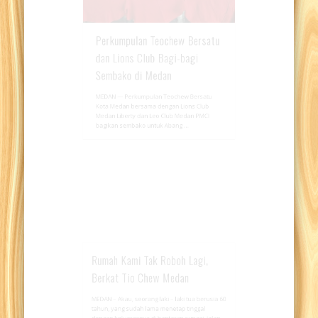
Perkumpulan Teochew Bersatu
dan Lions Club Bagi-bagi
Sembako di Medan
MEDAN — Perkumpulan Teochew Bersatu
Kota Medan bersama dengan Lions Club
Medan Liberty dan Leo Club Medan PMCI
bagikan sembako untuk Abang …
Rumah Kami Tak Roboh Lagi,
Berkat Tio Chew Medan
MEDAN – Akau, seorang laki – laki tua berusia 60
tahun, yang sudah lama menetap tinggal