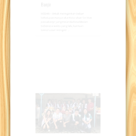
Bantu Ringankan Beban Korban
Banjir
MEDAN – Untuk meringankan beban
kehidupan masyarakat Kelurahan Sei Mati
pascabanjir yang melanda Kota Medan
beberapa waktu yang lalu, bantuan
kemanusian mengalir …