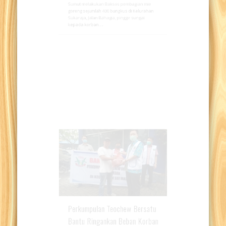
Perkumpulan Teochew Bersatu (PTB) Medan-
Sumut melakukan Baksos pembagian mie
goreng sejumlah 400 bungkus di Kelurahan
Sukaraja, Jalan Bahagia, pinggir sungai
kepada korban …
Perkumpulan Teochew Bersatu