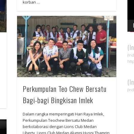
korban …
(I
(In
htt
(I
Perkumpulan Teo Chew Bersatu
(In
Bagi-bagi Bingkisan Imlek
Dalam rangka memperingati Hari Raya Imlek,
Perkumpulan Teochew Bersatu Medan
berkolaborasi dengan Lions Club Medan
Liberty, Lions Club Medan Alumni Husni Thamrin