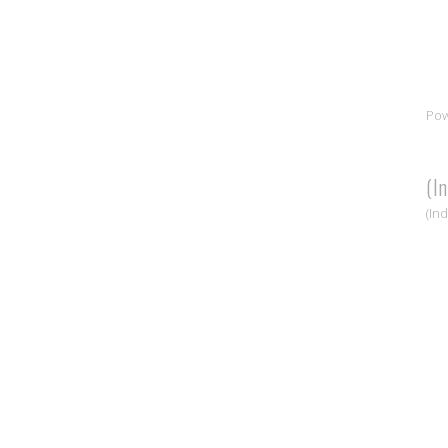
Po
(I
(In