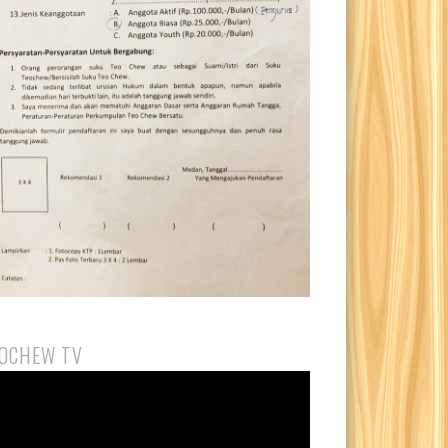
OCHEW TV
eo
yer