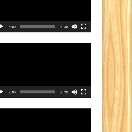
00:00
00:30
eo
yer
00:00
08:29
eo
yer