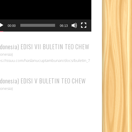
00:00
06:13
ndonesia) EDISI VII BULETIN TEO CHEW
donesia)
ps://issuu.com/haslanucuptambunan/docs/buletin_7
ndonesia) EDISI V BULETIN TEO CHEW
donesia)