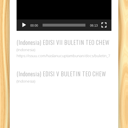
00:00
06:13
(Indonesia) EDISI VII BULETIN TEO CHEW
(Indonesia)
https://issuu.com/haslanucuptambunan/docs/buletin_7
(Indonesia) EDISI V BULETIN TEO CHEW
(Indonesia)