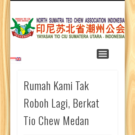
LEARNING TEO CHEW LANGUAGE
TEO CHEW SONGS
DEPARTMENTS
CONTACT US
ABOUT US
ARTICLES
HOME
NEWS
Y
T
Su
Rumah Kami Tak
Roboh Lagi, Berkat
Tio Chew Medan